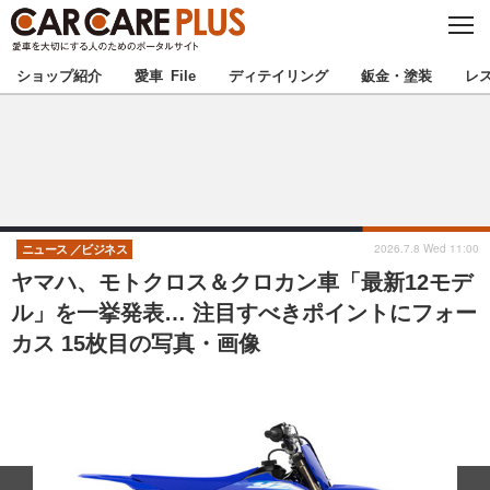
C
L
O
★カーケアプラス認定★
厳選プロショップを地域から探す
S
ショップ紹介
愛車 File
ディテイリング
鈑金・塗装
レ
E
北海道
東北
北関東
南関東
甲信越
北陸
2026.7.8 Wed 11:00
ニュース
ビジネス
ヤマハ、モトクロス＆クロカン車「最新12モデ
東海
関西
ル」を一挙発表… 注目すべきポイントにフォー
カス 15枚目の写真・画像
中国
四国
九州
沖縄
注目の記事