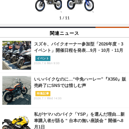
1
/
11
関連ニュース
スズキ、バイクオーナー参加型「2026年度・3
イベント」開催日程を発表…9月・10月・11月
イベント
2026.7.6 Mon 9:00
いいバイクなのに…“中免ハーレー”『X350』販
売終了にSNSでは惜しむ声
特集記事
2026.7.1 Wed 14:00
私がヤマハのバイク「YSP」を選んだ理由…新
車購入者が語る “ 台本の無い座談会 ” 開催へ8
月1日