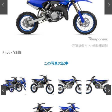
ショップレポート
愛車 File
ディテイリング
自動車豆知識
ストップ！不具合修理＆粗悪修理
ディテイリング
洗車
鈑金・塗装
鈑金・塗装
ヘッドライト磨き
コーティング
小キズ直し
防錆
特集記事
フィルム・ラッピング
ストップ 不具合修理＆粗悪修理
カーメーカー「旧車」関連プロジェ
ショップ紹介
クト
ショップレポート
プロショップ検索
レストア
《写真提供 ヤマハ発動機販売》
コラム
ヤマハ YZ65
カーメーカー「旧車」関連プロジ
コラム
イベント
ェクト
この写真の記事
インタビュー
イベント告知
イベントレポート
‹