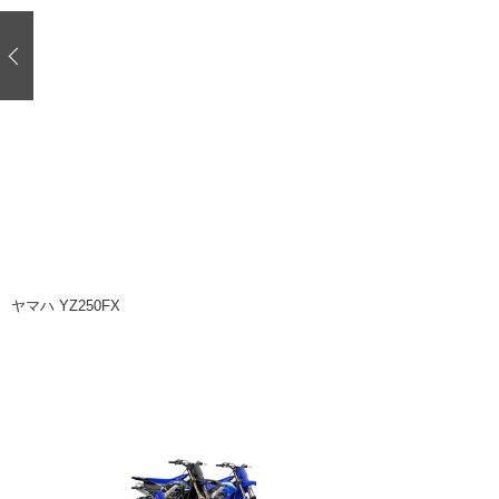
注目の記事
ショップレポート
ディテイリング
自動車豆知識
ディテイリング
鈑金・塗装
鈑金・塗装
ヘッドライト磨き
小キズ直し
特集記事
フィルム・ラッピング
ストップ 不具合修理＆粗悪修理
ショップ紹介
コラム
ショップレポート
レストア
カーメーカー「旧車」関連プロジェク
イベント
ヤマハ YZ250FX
インタビュー
イベント告知