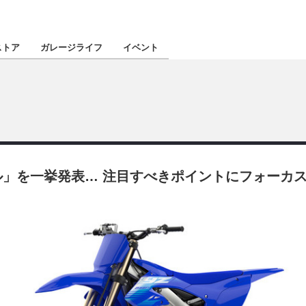
認定★
厳選プロショ
ストア
ガレージライフ
イベント
東北
南関東
」を一挙発表… 注目すべきポイントにフォーカス
北陸
関西
四国
沖縄