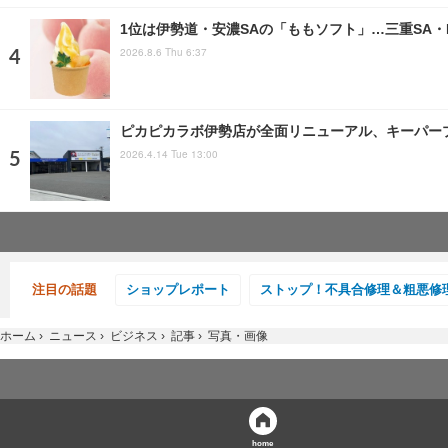
1位は伊勢道・安濃SAの「ももソフト」…三重SA・
2026.8.6 Thu 6:37
ピカピカラボ伊勢店が全面リニューアル、キーパー
2026.4.14 Tue 13:00
注目の話題
ショップレポート
ストップ！不具合修理＆粗悪修
ホーム
›
ニュース
›
ビジネス
›
記事
›
写真・画像
home