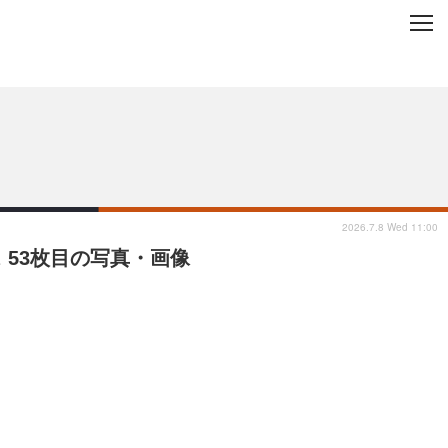
C
L
O
ップを地域から探す
S
E
2026.7.8 Wed 11:00
 53枚目の写真・画像