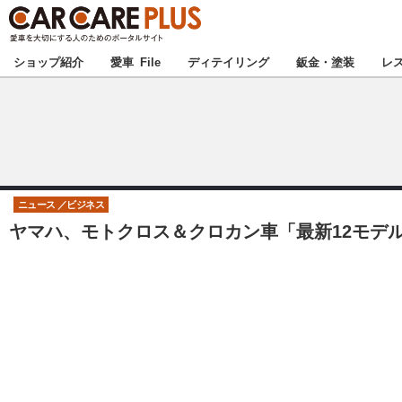
★カーケアプラス
ショップ紹介
愛車 File
ディテイリング
鈑金・塗装
レ
北海道
北関東
ニュース
ビジネス
ヤマハ、モトクロス＆クロカン車「最新12モデル
甲信越
東海
中国
九州