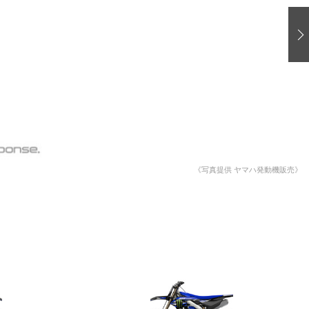
愛車 File
ストップ！不具合修理＆粗悪修理
洗車
コーティング
防錆
ーメーカー「旧車」関連プロジェクト
プロショップ検索
《写真提供 ヤマハ発動機販売》
コラム
イベントレポート