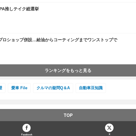
PA推しテイク総選挙
プロショップ併設…給油からコーティングまでワンストップで
ランキングをもっと見る
理
愛車 File
クルマの疑問Q＆A
自動車豆知識
TOP
X
Facebook