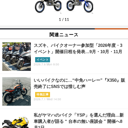
1
/
11
関連ニュース
スズキ、バイクオーナー参加型「2026年度・3
イベント」開催日程を発表…9月・10月・11月
イベント
2026.7.6 Mon 9:00
いいバイクなのに…“中免ハーレー”『X350』販
売終了にSNSでは惜しむ声
特集記事
2026.7.1 Wed 14:00
私がヤマハのバイク「YSP」を選んだ理由…新
車購入者が語る “ 台本の無い座談会 ” 開催へ8
月1日