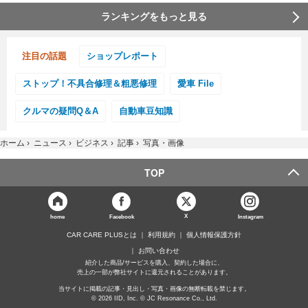
ランキングをもっと見る
注目の話題
ショップレポート
ストップ！不具合修理＆粗悪修理
愛車 File
クルマの疑問Q＆A
自動車豆知識
ホーム
›
ニュース
›
ビジネス
›
記事
›
写真・画像
TOP
X
home
Facebook
Instagram
CAR CARE PLUSとは
利用規約
個人情報保護方針
お問い合わせ
紹介した商品/サービスを購入、契約した場合に、
売上の一部が弊社サイトに還元されることがあります。
当サイトに掲載の記事・見出し・写真・画像の無断転載を禁じます。
© 2026 IID, Inc. © JC Resonance Co., Ltd.