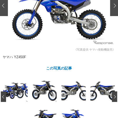
ショップレポート
愛車 File
ディテイリング
自動車豆知識
ストップ！不具合修理＆粗悪修理
ディテイリング
洗車
鈑金・塗装
鈑金・塗装
ヘッドライト磨き
コーティング
小キズ直し
防錆
特集記事
フィルム・ラッピング
ストップ 不具合修理＆粗悪修理
カーメーカー「旧車」関連プロジェ
ショップ紹介
クト
ショップレポート
プロショップ検索
レストア
《写真提供 ヤマハ発動機販売》
コラム
カーメーカー「旧車」関連プロジ
コラム
ヤマハ YZ450F
イベント
ェクト
インタビュー
イベント告知
イベントレポート
この写真の記事
‹