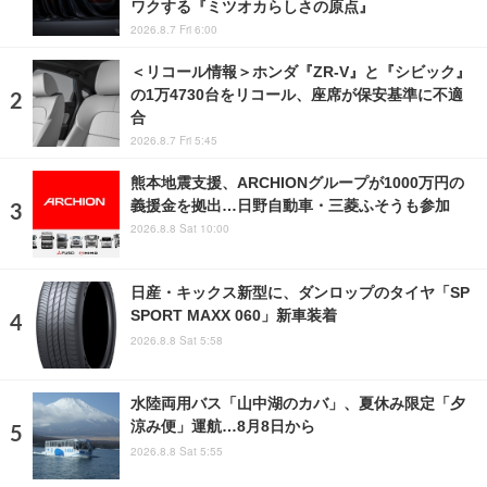
ワクする『ミツオカらしさの原点』
2026.8.7 Fri 6:00
＜リコール情報＞ホンダ『ZR-V』と『シビック』
の1万4730台をリコール、座席が保安基準に不適
合
2026.8.7 Fri 5:45
熊本地震支援、ARCHIONグループが1000万円の
義援金を拠出…日野自動車・三菱ふそうも参加
2026.8.8 Sat 10:00
日産・キックス新型に、ダンロップのタイヤ「SP
SPORT MAXX 060」新車装着
2026.8.8 Sat 5:58
水陸両用バス「山中湖のカバ」、夏休み限定「夕
涼み便」運航…8月8日から
2026.8.8 Sat 5:55