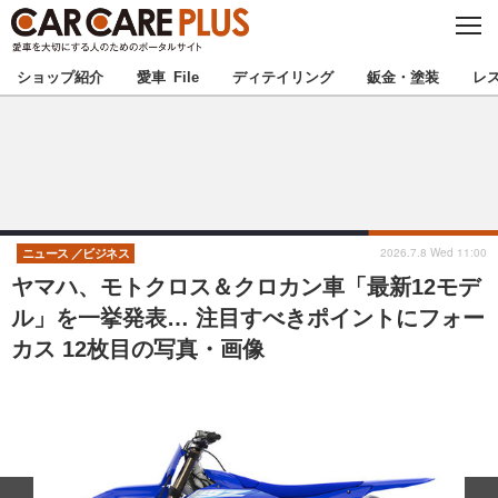
C
L
O
★カーケアプラス認定★
厳選プロショップを地域から探す
S
ショップ紹介
愛車 File
ディテイリング
鈑金・塗装
レ
E
北海道
東北
北関東
南関東
甲信越
北陸
2026.7.8 Wed 11:00
ニュース
ビジネス
ヤマハ、モトクロス＆クロカン車「最新12モデ
東海
関西
ル」を一挙発表… 注目すべきポイントにフォー
カス 12枚目の写真・画像
中国
四国
九州
沖縄
注目の記事