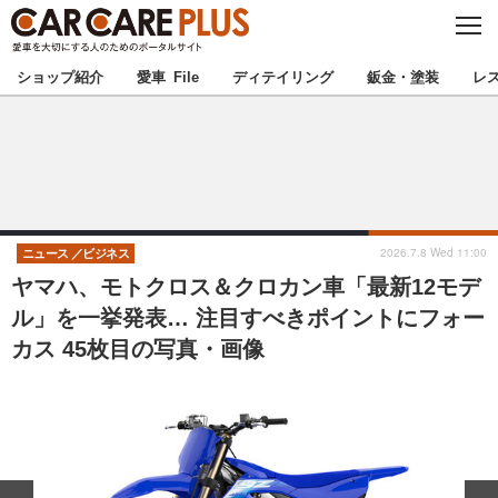
C
L
O
★カーケアプラス認定★
厳選プロショップを地域から探す
S
ショップ紹介
愛車 File
ディテイリング
鈑金・塗装
レ
E
北海道
東北
北関東
南関東
甲信越
北陸
2026.7.8 Wed 11:00
ニュース
ビジネス
ヤマハ、モトクロス＆クロカン車「最新12モデ
東海
関西
ル」を一挙発表… 注目すべきポイントにフォー
カス 45枚目の写真・画像
中国
四国
九州
沖縄
注目の記事