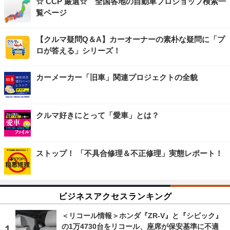
☆ CCP 厳選☆ 全国各地の自動車プロショップ検索一
覧ページ
【クルマ疑問Q＆A】カーオーナーの素朴な疑問に「プ
ロが答える」シリーズ！
カーメーカー「旧車」関連プロジェクトの全貌
クルマ好きにとって「愛車」とは？
ストップ！ 「不具合修理＆不正修理」実態レポート！
ビジネスアクセスランキング
＜リコール情報＞ホンダ『ZR-V』と『シビック』
の1万4730台をリコール、座席が保安基準に不適