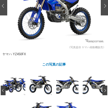
ショップレポート
愛車 File
ディテイリング
自動車豆知識
ストップ！不具合修理＆粗悪修理
ディテイリング
洗車
鈑金・塗装
鈑金・塗装
ヘッドライト磨き
コーティング
小キズ直し
防錆
特集記事
フィルム・ラッピング
ストップ 不具合修理＆粗悪修理
カーメーカー「旧車」関連プロジェ
ショップ紹介
クト
ショップレポート
プロショップ検索
レストア
コラム
《写真提供 ヤマハ発動機販売》
カーメーカー「旧車」関連プロジ
コラム
イベント
ヤマハ YZ450FX
ェクト
インタビュー
イベント告知
イベントレポート
この写真の記事
‹