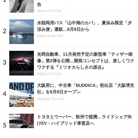
合
2026.8.7 Fri 5:45
水陸両用バス「山中湖のカバ」、夏休み限定「夕
涼み便」運航…8月8日から
2026.8.8 Sat 5:55
光岡自動車、11月発売予定の新型車「ティザー画
像」第2弾を公開…開発コンセプトは、楽しくワク
ワクする『ミツオカらしさの原点』
2026.8.7 Fri 6:00
大阪府に、中古車「BUDDICA」初出店「大阪堺支
社」を8月8日オープン
2026.8.6 Thu 6:00
トヨタとウーバー、欧州で提携…ライドシェア向
けEV・ハイブリッド車普及へ
2026.8.8 Sat 13:00