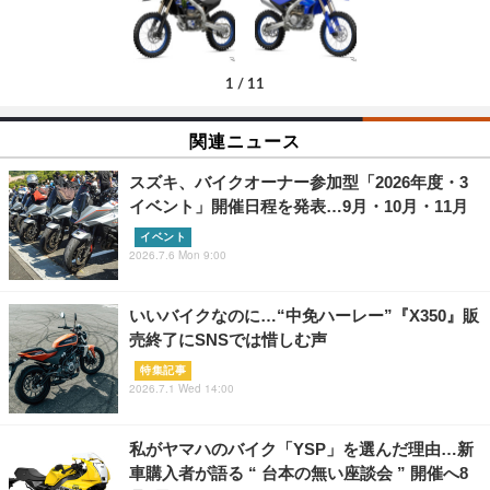
1
/
11
関連ニュース
スズキ、バイクオーナー参加型「2026年度・3
イベント」開催日程を発表…9月・10月・11月
イベント
2026.7.6 Mon 9:00
いいバイクなのに…“中免ハーレー”『X350』販
売終了にSNSでは惜しむ声
特集記事
2026.7.1 Wed 14:00
私がヤマハのバイク「YSP」を選んだ理由…新
車購入者が語る “ 台本の無い座談会 ” 開催へ8