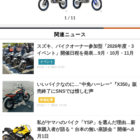
1
/
11
関連ニュース
スズキ、バイクオーナー参加型「2026年度・3
イベント」開催日程を発表…9月・10月・11月
イベント
2026.7.6 Mon 9:00
いいバイクなのに…“中免ハーレー”『X350』販
売終了にSNSでは惜しむ声
特集記事
2026.7.1 Wed 14:00
私がヤマハのバイク「YSP」を選んだ理由…新
車購入者が語る “ 台本の無い座談会 ” 開催へ8
月1日