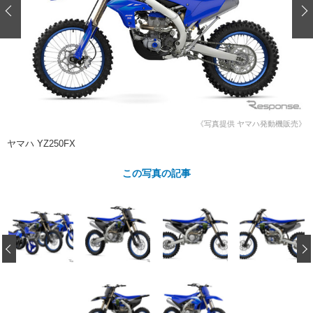
ショップレポート
愛車 File
ディテイリング
自動車豆知識
ストップ！不具合修理＆粗悪修理
ディテイリング
洗車
鈑金・塗装
鈑金・塗装
ヘッドライト磨き
コーティング
小キズ直し
防錆
特集記事
フィルム・ラッピング
ストップ 不具合修理＆粗悪修理
カーメーカー「旧車」関連プロジェ
ショップ紹介
クト
ショップレポート
プロショップ検索
レストア
《写真提供 ヤマハ発動機販売》
コラム
ヤマハ YZ250FX
カーメーカー「旧車」関連プロジ
コラム
イベント
ェクト
この写真の記事
インタビュー
イベント告知
イベントレポート
‹