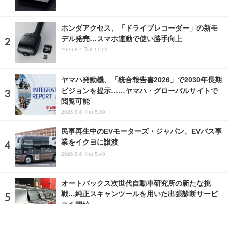
ホンダアクセス、「ドライブレコーダー」の新モ
デル発売…スマホ連動で使い勝手向上
2026.8.4 Tue 11:00
ヤマハ発動機、「統合報告書2026」で2030年長期
ビジョンを提示……ヤマハ・グローバルサイトで
閲覧可能
2026.8.6 Thu 5:00
民事再生中のEVモーターズ・ジャパン、EVバス事
業をイクヨに譲渡
2026.8.6 Thu 5:48
オートバックス次世代自動車研究所の新たな挑
戦…純正スキャンツールを用いた出張診断サービ
スを開始
2026.8.5 Wed 12:14