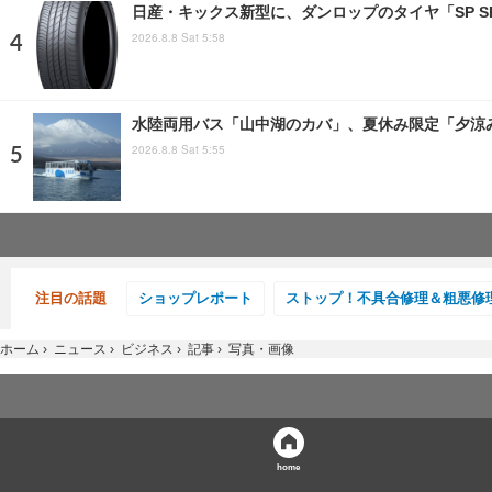
日産・キックス新型に、ダンロップのタイヤ「SP SPO
2026.8.8 Sat 5:58
水陸両用バス「山中湖のカバ」、夏休み限定「夕涼み
2026.8.8 Sat 5:55
注目の話題
ショップレポート
ストップ！不具合修理＆粗悪修
ホーム
›
ニュース
›
ビジネス
›
記事
›
写真・画像
home