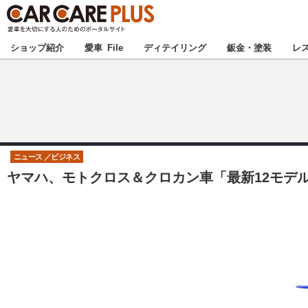
★カーケアプラス
ショップ紹介
愛車 File
ディテイリング
鈑金・塗装
レ
北海道
北関東
ニュース
ビジネス
ヤマハ、モトクロス＆クロカン車「最新12モデル
甲信越
東海
中国
九州