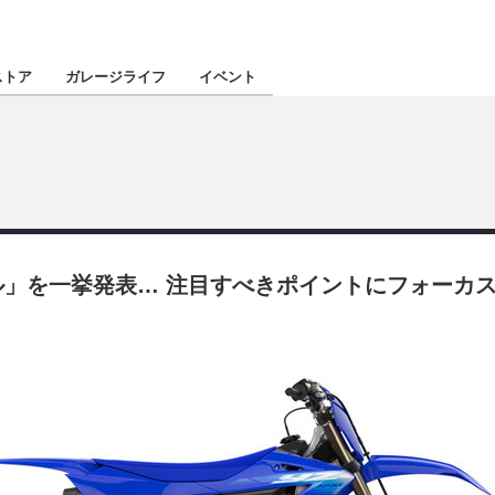
認定★
厳選プロショ
ストア
ガレージライフ
イベント
東北
南関東
」を一挙発表… 注目すべきポイントにフォーカス
北陸
関西
四国
沖縄