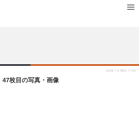
C
L
O
ップを地域から探す
S
E
2026.7.8 Wed 11:00
 47枚目の写真・画像