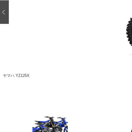
注目の記事
ショップレポート
ディテイリング
自動車豆知識
ディテイリング
鈑金・塗装
鈑金・塗装
ヘッドライト磨き
小キズ直し
特集記事
フィルム・ラッピング
ストップ 不具合修理＆粗悪修理
ショップ紹介
コラム
ショップレポート
レストア
ヤマハ YZ125X
カーメーカー「旧車」関連プロジェク
イベント
インタビュー
イベント告知