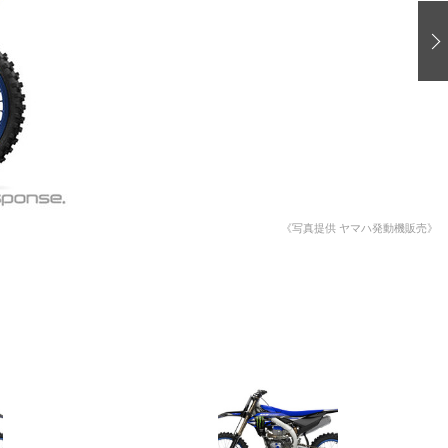
愛車 File
ストップ！不具合修理＆粗悪修理
洗車
コーティング
防錆
ーメーカー「旧車」関連プロジェクト
プロショップ検索
《写真提供 ヤマハ発動機販売》
コラム
イベントレポート