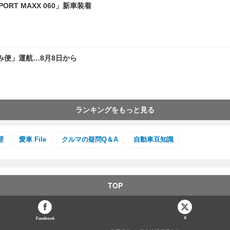
RT MAXX 060」新車装着
便」運航…8月8日から
ランキングをもっと見る
理
愛車 File
クルマの疑問Q＆A
自動車豆知識
TOP
X
Facebook