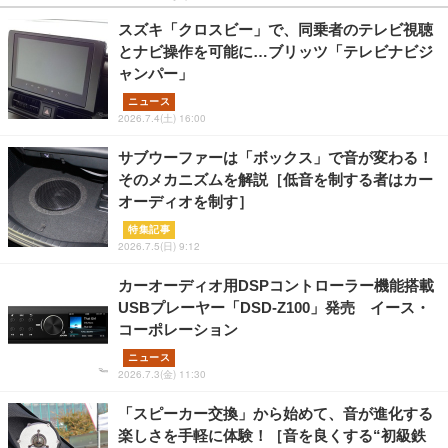
スズキ「クロスビー」で、同乗者のテレビ視聴
とナビ操作を可能に…ブリッツ「テレビナビジ
ャンパー」
ニュース
2026.7.4(土) 16:00
サブウーファーは「ボックス」で音が変わる！
そのメカニズムを解説［低音を制する者はカー
オーディオを制す］
特集記事
2026.7.5(日) 9:12
カーオーディオ用DSPコントローラー機能搭載
USBプレーヤー「DSD-Z100」発売 イース・
コーポレーション
ニュース
2026.7.3(金) 11:30
「スピーカー交換」から始めて、音が進化する
楽しさを手軽に体験！［音を良くする“初級鉄