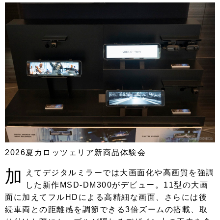
2026夏カロッツェリア新商品体験会
加
えてデジタルミラーでは大画面化や高画質を強調
した新作MSD-DM300がデビュー。11型の大画
面に加えてフルHDによる高精細な画面、さらには後
続車両との距離感を調節できる3倍ズームの搭載、取