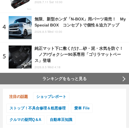
2026.7.11 Sat 10:00
無限、新型ホンダ「N-BOX」用パーツ発売！ My
Special BOX コンセプトで個性＆迫力アップ
2026.8.5 Wed 10:00
純正マット下に敷くだけ…砂・泥・水気を防ぐ！
ノア/ヴォクシー90系専用「ゴリラマットベー
ス」登場
2026.8.5 Wed 4:18
ランキングをもっと見る
注目の話題
ショップレポート
ストップ！不具合修理＆粗悪修理
愛車 File
クルマの疑問Q＆A
自動車豆知識