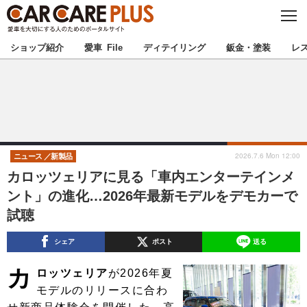
C
L
O
★カーケアプラス認定★
厳選プロショップを地域から探す
S
ショップ紹介
愛車 File
ディテイリング
鈑金・塗装
レ
E
北海道
東北
北関東
南関東
甲信越
北陸
2026.7.6 Mon 12:00
ニュース
新製品
カロッツェリアに見る「車内エンターテインメ
東海
関西
ント」の進化…2026年最新モデルをデモカーで
試聴
中国
四国
シェア
ポスト
送る
九州
沖縄
カ
ロッツェリア
が2026年夏
注目の記事
モデルのリリースに合わ