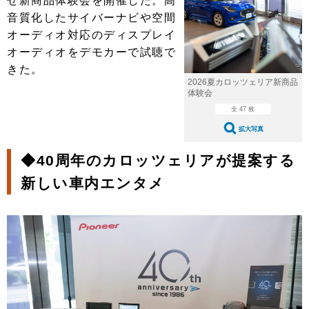
せ新商品体験会を開催した。高
ショップレポート
愛車 File
ディテイリング
音質化したサイバーナビや空間
自動車豆知識
ストップ！不具合修理＆粗悪修理
ディテイリング
洗車
オーディオ対応のディスプレイ
鈑金・塗装
オーディオをデモカーで試聴で
鈑金・塗装
ヘッドライト磨き
コーティング
小キズ直し
防錆
特集記事
きた。
2026夏カロッツェリア新商品
フィルム・ラッピング
ストップ 不具合修理＆粗悪修理
カーメーカー「旧車」関連プロジェ
ショップ紹介
体験会
クト
全 47 枚
ショップレポート
プロショップ検索
レストア
拡大写真
コラム
カーメーカー「旧車」関連プロジ
コラム
イベント
◆40周年のカロッツェリアが提案する
ェクト
インタビュー
イベント告知
イベントレポート
新しい車内エンタメ