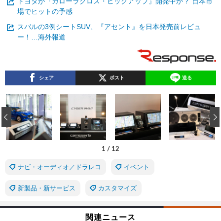
トヨタが『カローラクロス・ピックアップ』開発中か？ 日本市
場でヒットの予感
スバルの3例シートSUV、『アセント』を日本発売前レビュ
ー！…海外報道
シェア
ポスト
送る
‹
1
/
12
ナビ・オーディオ／ドラレコ
イベント
新製品・新サービス
カスタマイズ
関連ニュース