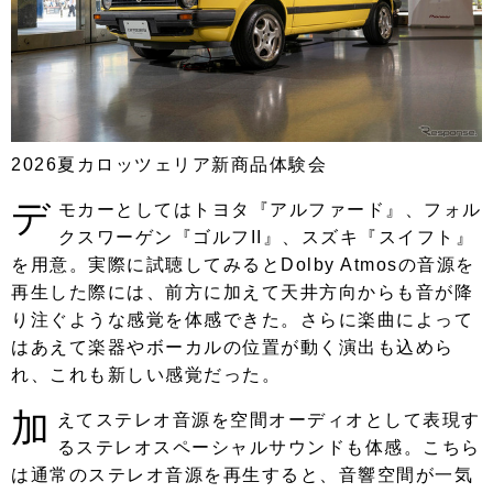
2026夏カロッツェリア新商品体験会
デ
モカーとしてはトヨタ『アルファード』、フォル
クスワーゲン『ゴルフII』、スズキ『スイフト』
を用意。実際に試聴してみるとDolby Atmosの音源を
再生した際には、前方に加えて天井方向からも音が降
り注ぐような感覚を体感できた。さらに楽曲によって
はあえて楽器やボーカルの位置が動く演出も込めら
れ、これも新しい感覚だった。
加
えてステレオ音源を空間オーディオとして表現す
るステレオスペーシャルサウンドも体感。こちら
は通常のステレオ音源を再生すると、音響空間が一気