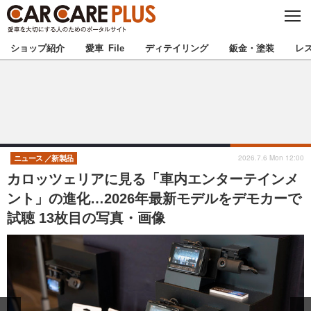
C
L
O
★カーケアプラス認定★
厳選プロショップを地域から探す
S
ショップ紹介
愛車 File
ディテイリング
鈑金・塗装
レ
E
北海道
東北
北関東
南関東
甲信越
北陸
2026.7.6 Mon 12:00
ニュース
新製品
カロッツェリアに見る「車内エンターテインメ
東海
関西
ント」の進化…2026年最新モデルをデモカーで
試聴 13枚目の写真・画像
中国
四国
九州
沖縄
注目の記事