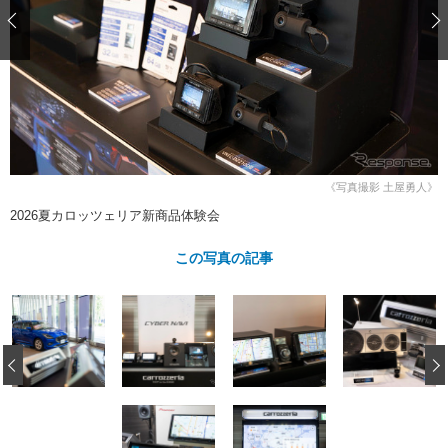
ショップレポート
愛車 File
ディテイリング
自動車豆知識
ストップ！不具合修理＆粗悪修理
ディテイリング
洗車
鈑金・塗装
鈑金・塗装
ヘッドライト磨き
コーティング
小キズ直し
防錆
特集記事
フィルム・ラッピング
ストップ 不具合修理＆粗悪修理
カーメーカー「旧車」関連プロジェ
ショップ紹介
クト
ショップレポート
プロショップ検索
レストア
《写真撮影 土屋勇人》
コラム
2026夏カロッツェリア新商品体験会
カーメーカー「旧車」関連プロジ
コラム
イベント
ェクト
インタビュー
この写真の記事
イベント告知
イベントレポート
‹