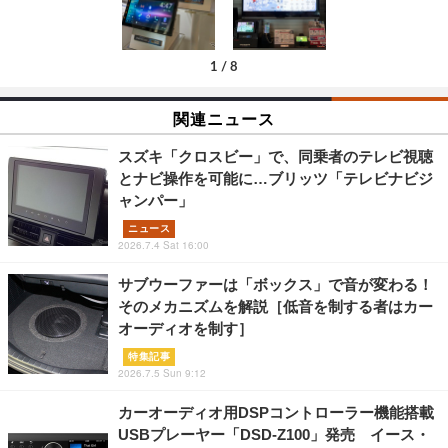
1
/
8
関連ニュース
スズキ「クロスビー」で、同乗者のテレビ視聴
とナビ操作を可能に…ブリッツ「テレビナビジ
ャンパー」
ニュース
2026.7.4 Sat 16:00
サブウーファーは「ボックス」で音が変わる！
そのメカニズムを解説［低音を制する者はカー
オーディオを制す］
特集記事
2026.7.5 Sun 9:12
カーオーディオ用DSPコントローラー機能搭載
USBプレーヤー「DSD-Z100」発売 イース・