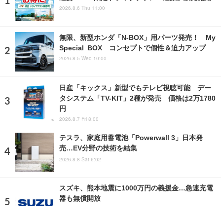
2026.8.6 Thu 11:00
無限、新型ホンダ「N-BOX」用パーツ発売！ My
Special BOX コンセプトで個性＆迫力アップ
2026.8.5 Wed 10:00
日産「キックス」新型でもテレビ視聴可能 デー
タシステム「TV-KIT」2種が発売 価格は2万1780
円
2026.8.7 Fri 8:00
テスラ、家庭用蓄電池「Powerwall 3」日本発
売…EV分野の技術を結集
2026.8.8 Sat 6:02
スズキ、熊本地震に1000万円の義援金…急速充電
器も無償開放
2026.8.8 Sat 17:00