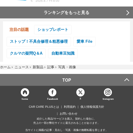
2026.8.7 Fri 8:00
ランキングをもっと見る
注目の話題
ショップレポート
ストップ！不具合修理＆粗悪修理
愛車 File
クルマの疑問Q＆A
自動車豆知識
ホーム
›
ニュース
›
新製品
›
記事
›
写真・画像
TOP
X
home
Facebook
Instagram
CAR CARE PLUSとは
利用規約
個人情報保護方針
お問い合わせ
紹介した商品/サービスを購入、契約した場合に、
売上の一部が弊社サイトに還元されることがあります。
当サイトに掲載の記事・見出し・写真・画像の無断転載を禁じます。