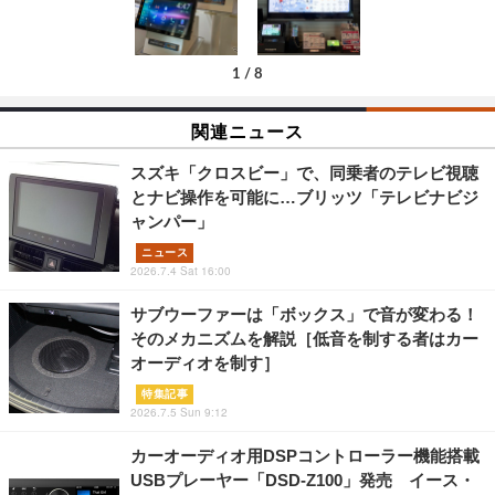
1
/
8
関連ニュース
スズキ「クロスビー」で、同乗者のテレビ視聴
とナビ操作を可能に…ブリッツ「テレビナビジ
ャンパー」
ニュース
2026.7.4 Sat 16:00
サブウーファーは「ボックス」で音が変わる！
そのメカニズムを解説［低音を制する者はカー
オーディオを制す］
特集記事
2026.7.5 Sun 9:12
カーオーディオ用DSPコントローラー機能搭載
USBプレーヤー「DSD-Z100」発売 イース・