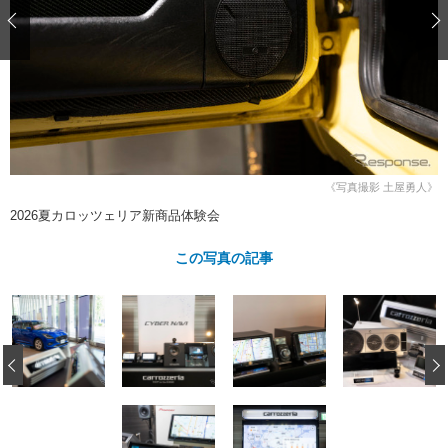
ショップレポート
愛車 File
ディテイリング
自動車豆知識
ストップ！不具合修理＆粗悪修理
ディテイリング
洗車
鈑金・塗装
鈑金・塗装
ヘッドライト磨き
コーティング
小キズ直し
防錆
特集記事
フィルム・ラッピング
ストップ 不具合修理＆粗悪修理
カーメーカー「旧車」関連プロジェ
ショップ紹介
クト
ショップレポート
プロショップ検索
レストア
《写真撮影 土屋勇人》
コラム
2026夏カロッツェリア新商品体験会
カーメーカー「旧車」関連プロジ
コラム
イベント
ェクト
インタビュー
この写真の記事
イベント告知
イベントレポート
‹