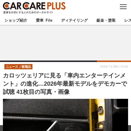
C
L
O
★カーケアプラス認定★
厳選プロショップを地域から探す
S
ショップ紹介
愛車 File
ディテイリング
鈑金・塗装
レ
E
北海道
東北
北関東
南関東
甲信越
北陸
2026.7.6 Mon 12:00
ニュース
新製品
カロッツェリアに見る「車内エンターテインメ
東海
関西
ント」の進化…2026年最新モデルをデモカーで
試聴 41枚目の写真・画像
中国
四国
九州
沖縄
注目の記事