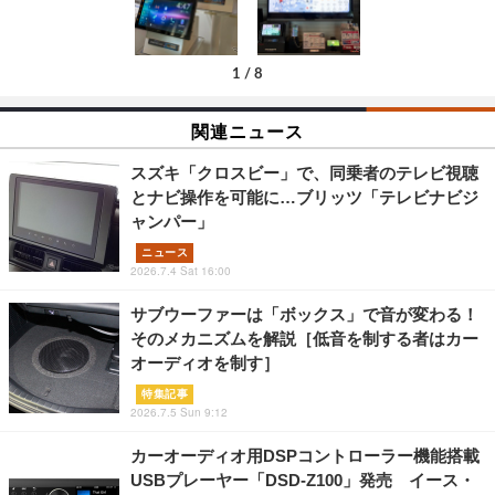
1
/
8
関連ニュース
スズキ「クロスビー」で、同乗者のテレビ視聴
とナビ操作を可能に…ブリッツ「テレビナビジ
ャンパー」
ニュース
2026.7.4 Sat 16:00
サブウーファーは「ボックス」で音が変わる！
そのメカニズムを解説［低音を制する者はカー
オーディオを制す］
特集記事
2026.7.5 Sun 9:12
カーオーディオ用DSPコントローラー機能搭載
USBプレーヤー「DSD-Z100」発売 イース・