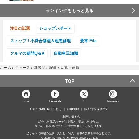
ランキングをもっと見る
注目の話題
ショップレポート
ストップ！不具合修理＆粗悪修理
愛車 File
クルマの疑問Q＆A
自動車豆知識
ホーム
›
ニュース
›
新製品
›
記事
›
写真・画像
TOP
X
home
Facebook
Instagram
CAR CARE PLUSとは
利用規約
個人情報保護方針
お問い合わせ
紹介した商品/サービスを購入、契約した場合に、
売上の一部が弊社サイトに還元されることがあります。
当サイトに掲載の記事・見出し・写真・画像の無断転載を禁じます。
© 2026 IID, Inc. © JC Resonance Co., Ltd.