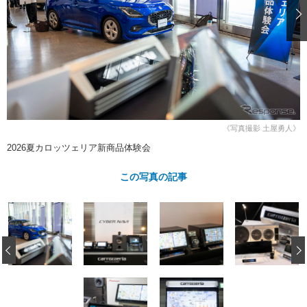
ショップレポート
愛車 File
ディテイリング
自動車豆知識
ストップ！不具合修理＆粗悪修理
ディテイリング
洗車
鈑金・塗装
鈑金・塗装
ヘッドライト磨き
コーティング
小キズ直し
防錆
特集記事
フィルム・ラッピング
ストップ 不具合修理＆粗悪修理
カーメーカー「旧車」関連プロジェ
ショップ紹介
クト
ショップレポート
プロショップ検索
レストア
《写真撮影 土屋勇人》
コラム
2026夏カロッツェリア新商品体験会
カーメーカー「旧車」関連プロジ
コラム
イベント
ェクト
インタビュー
この写真の記事
イベント告知
イベントレポート
‹