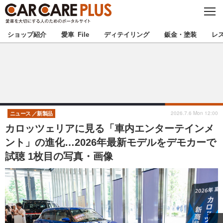
C
L
O
★カーケアプラス認定★
厳選プロショップを地域から探す
S
ショップ紹介
愛車 File
ディテイリング
鈑金・塗装
レ
E
北海道
東北
北関東
南関東
甲信越
北陸
2026.7.6 Mon 12:00
ニュース
新製品
カロッツェリアに見る「車内エンターテインメ
東海
関西
ント」の進化…2026年最新モデルをデモカーで
試聴 1枚目の写真・画像
中国
四国
九州
沖縄
注目の記事