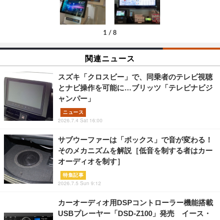
1
/
8
関連ニュース
スズキ「クロスビー」で、同乗者のテレビ視聴
とナビ操作を可能に…ブリッツ「テレビナビジ
ャンパー」
ニュース
2026.7.4 Sat 16:00
サブウーファーは「ボックス」で音が変わる！
そのメカニズムを解説［低音を制する者はカー
オーディオを制す］
特集記事
2026.7.5 Sun 9:12
カーオーディオ用DSPコントローラー機能搭載
USBプレーヤー「DSD-Z100」発売 イース・