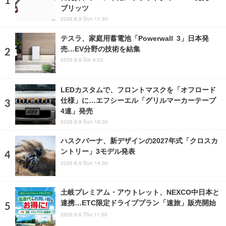
ブリッツ
2026.8.9 Sun 11:30
テスラ、家庭用蓄電池「Powerwall 3」日本発
売…EV分野の技術を結集
2026.8.8 Sat 6:02
LEDカスタムで、フロントマスクを「オフロード
仕様」に…エフシーエル「グリルマーカーテープ
4連」発売
2026.8.9 Sun 16:00
ハスクバーナ、新デザインの2027年式「クロスカ
ントリー」3モデル発表
2026.8.9 Sun 14:00
土岐プレミアム・アウトレット、NEXCO中日本と
連携…ETC限定ドライブプラン「速旅」販売開始
2026.8.6 Thu 11:00