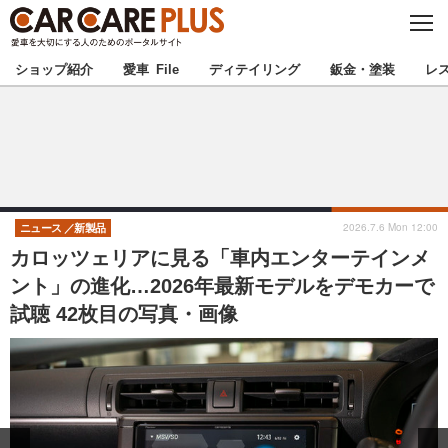
C
L
O
★カーケアプラス認定★
厳選プロショップを地域から探す
S
ショップ紹介
愛車 File
ディテイリング
鈑金・塗装
レ
E
北海道
東北
北関東
南関東
甲信越
北陸
2026.7.6 Mon 12:00
ニュース
新製品
カロッツェリアに見る「車内エンターテインメ
東海
関西
ント」の進化…2026年最新モデルをデモカーで
試聴 42枚目の写真・画像
中国
四国
九州
沖縄
注目の記事