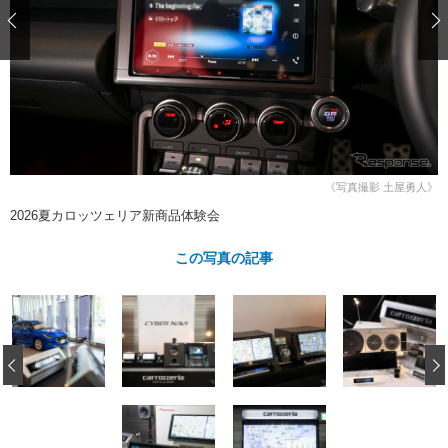
ショップレポート
愛車 File
ディテイリング
自動車豆知識
ストップ！不具合修理＆粗悪修理
ディテイリング
洗車
鈑金・塗装
鈑金・塗装
ヘッドライト磨き
コーティング
小キズ直し
防錆
特集記事
フィルム・ラッピング
ストップ 不具合修理＆粗悪修理
カーメーカー「旧車」関連プロジェ
ショップ紹介
クト
ショップレポート
プロショップ検索
レストア
《写真撮影 土屋勇人》
コラム
2026夏カロッツェリア新商品体験会
カーメーカー「旧車」関連プロジ
コラム
イベント
ェクト
インタビュー
この写真の記事
イベント告知
イベントレポート
‹