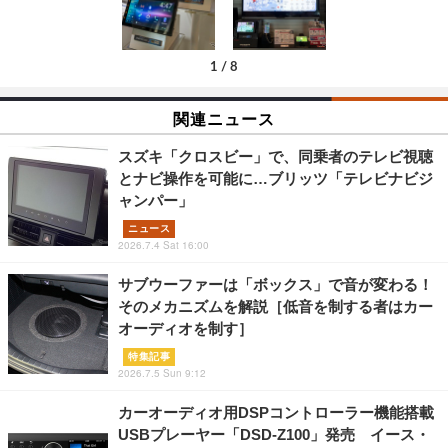
1
/
8
関連ニュース
スズキ「クロスビー」で、同乗者のテレビ視聴
とナビ操作を可能に…ブリッツ「テレビナビジ
ャンパー」
ニュース
2026.7.4 Sat 16:00
サブウーファーは「ボックス」で音が変わる！
そのメカニズムを解説［低音を制する者はカー
オーディオを制す］
特集記事
2026.7.5 Sun 9:12
カーオーディオ用DSPコントローラー機能搭載
USBプレーヤー「DSD-Z100」発売 イース・