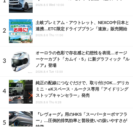
2026.8.5 Wed 10:00
土岐プレミアム・アウトレット、NEXCO中日本と
連携…ETC限定ドライブプラン「速旅」販売開始
2026.8.6 Thu 11:00
オーロラの色彩で存在感と幻想性を表現…オージ
ーケーカブト「カムイ・5」に新グラフィック『ル
ノア』登場
2026.8.4 Tue 13:00
純正の配線につなぐだけで、取り付けOK…デリカ
ミニ・eKスペース・ルークス専用「アイドリング
ストップキャンセラー」発売
2026.8.6 Thu 6:28
『レヴォーグ』用のHKS「スーパーターボマフラ
ー」…圧倒的排気効率と普段使いの扱いやすさが
特徴