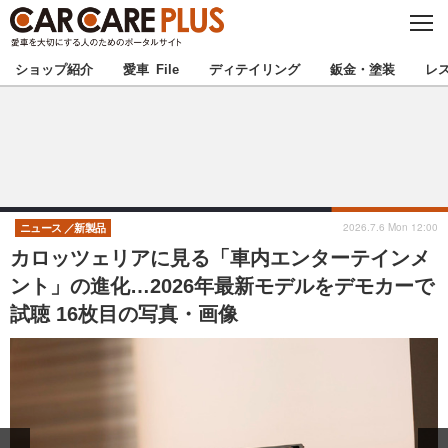
C
L
O
★カーケアプラス認定★
厳選プロショップを地域から探す
S
ショップ紹介
愛車 File
ディテイリング
鈑金・塗装
レ
E
北海道
東北
北関東
南関東
甲信越
北陸
2026.7.6 Mon 12:00
ニュース
新製品
カロッツェリアに見る「車内エンターテインメ
東海
関西
ント」の進化…2026年最新モデルをデモカーで
試聴 16枚目の写真・画像
中国
四国
九州
沖縄
注目の記事