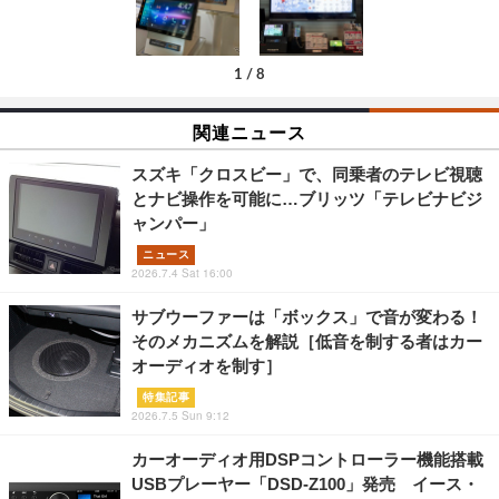
1
/
8
関連ニュース
スズキ「クロスビー」で、同乗者のテレビ視聴
とナビ操作を可能に…ブリッツ「テレビナビジ
ャンパー」
ニュース
2026.7.4 Sat 16:00
サブウーファーは「ボックス」で音が変わる！
そのメカニズムを解説［低音を制する者はカー
オーディオを制す］
特集記事
2026.7.5 Sun 9:12
カーオーディオ用DSPコントローラー機能搭載
USBプレーヤー「DSD-Z100」発売 イース・