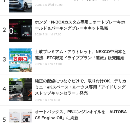
2026.8.5 Wed 10:00
ホンダ・N-BOXカスタム専用…オートブレーキホ
ールド＆パーキングブレーキキット発売
2026.7.31 Fri 17:00
土岐プレミアム・アウトレット、NEXCO中日本と
連携…ETC限定ドライブプラン「速旅」販売開始
2026.8.6 Thu 11:00
純正の配線につなぐだけで、取り付けOK…デリカ
ミニ・eKスペース・ルークス専用「アイドリング
ストップキャンセラー」発売
2026.8.6 Thu 6:28
オートバックス、PBエンジンオイルを「AUTOBA
CS Engine Oil」に刷新
2025.6.18 Wed 17:00