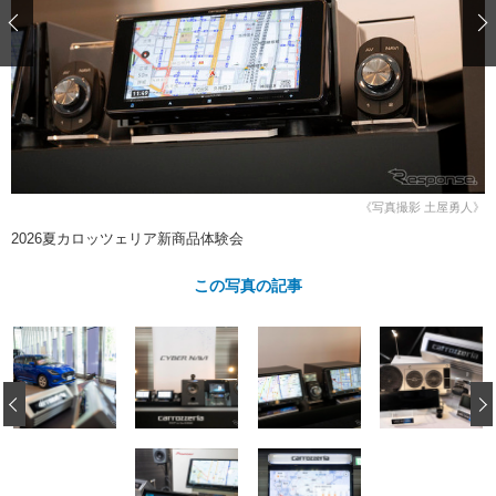
ショップレポート
愛車 File
ディテイリング
自動車豆知識
ストップ！不具合修理＆粗悪修理
ディテイリング
洗車
鈑金・塗装
鈑金・塗装
ヘッドライト磨き
コーティング
小キズ直し
防錆
特集記事
フィルム・ラッピング
ストップ 不具合修理＆粗悪修理
カーメーカー「旧車」関連プロジェ
ショップ紹介
クト
ショップレポート
プロショップ検索
レストア
《写真撮影 土屋勇人》
コラム
2026夏カロッツェリア新商品体験会
カーメーカー「旧車」関連プロジ
コラム
イベント
ェクト
インタビュー
この写真の記事
イベント告知
イベントレポート
‹