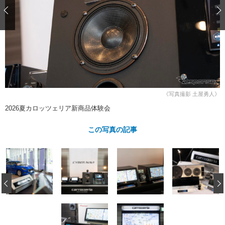
ショップレポート
愛車 File
ディテイリング
自動車豆知識
ストップ！不具合修理＆粗悪修理
ディテイリング
洗車
鈑金・塗装
鈑金・塗装
ヘッドライト磨き
コーティング
小キズ直し
防錆
特集記事
フィルム・ラッピング
ストップ 不具合修理＆粗悪修理
カーメーカー「旧車」関連プロジェ
ショップ紹介
クト
ショップレポート
プロショップ検索
レストア
《写真撮影 土屋勇人》
コラム
2026夏カロッツェリア新商品体験会
カーメーカー「旧車」関連プロジ
コラム
イベント
ェクト
インタビュー
この写真の記事
イベント告知
イベントレポート
‹