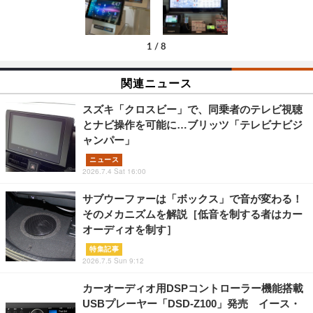
1
/
8
関連ニュース
スズキ「クロスビー」で、同乗者のテレビ視聴
とナビ操作を可能に…ブリッツ「テレビナビジ
ャンパー」
ニュース
2026.7.4 Sat 16:00
サブウーファーは「ボックス」で音が変わる！
そのメカニズムを解説［低音を制する者はカー
オーディオを制す］
特集記事
2026.7.5 Sun 9:12
カーオーディオ用DSPコントローラー機能搭載
USBプレーヤー「DSD-Z100」発売 イース・