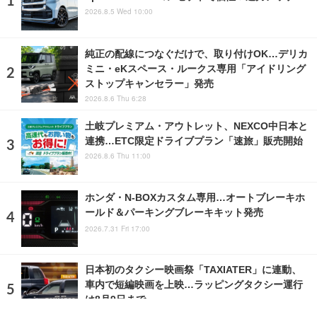
2026.8.5 Wed 10:00
純正の配線につなぐだけで、取り付けOK…デリカ
ミニ・eKスペース・ルークス専用「アイドリング
ストップキャンセラー」発売
2026.8.6 Thu 6:28
土岐プレミアム・アウトレット、NEXCO中日本と
連携…ETC限定ドライブプラン「速旅」販売開始
2026.8.6 Thu 11:00
ホンダ・N-BOXカスタム専用…オートブレーキホ
ールド＆パーキングブレーキキット発売
2026.7.31 Fri 17:00
日本初のタクシー映画祭「TAXIATER」に連動、
車内で短編映画を上映…ラッピングタクシー運行
は8月9日まで
2026.8.7 Fri 10:00