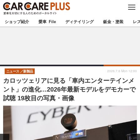
C
L
O
★カーケアプラス認定★
厳選プロショップを地域から探す
S
ショップ紹介
愛車 File
ディテイリング
鈑金・塗装
レ
E
北海道
東北
北関東
南関東
甲信越
北陸
2026.7.6 Mon 12:00
ニュース
新製品
カロッツェリアに見る「車内エンターテインメ
東海
関西
ント」の進化…2026年最新モデルをデモカーで
試聴 19枚目の写真・画像
中国
四国
九州
沖縄
注目の記事