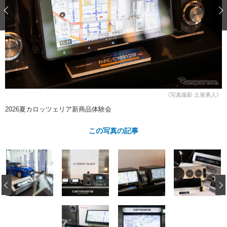
ショップレポート
愛車 File
ディテイリング
自動車豆知識
ストップ！不具合修理＆粗悪修理
ディテイリング
洗車
鈑金・塗装
鈑金・塗装
ヘッドライト磨き
コーティング
小キズ直し
防錆
特集記事
フィルム・ラッピング
ストップ 不具合修理＆粗悪修理
カーメーカー「旧車」関連プロジェ
ショップ紹介
クト
ショップレポート
プロショップ検索
レストア
《写真撮影 土屋勇人》
コラム
2026夏カロッツェリア新商品体験会
カーメーカー「旧車」関連プロジ
コラム
イベント
ェクト
インタビュー
この写真の記事
イベント告知
イベントレポート
‹