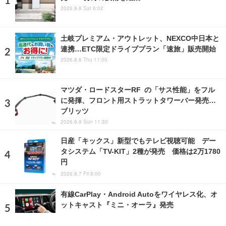
2026.8.8 Sat 6:02
土岐プレミアム・アウトレット、NEXCO中日本と
連携…ETC限定ドライブプラン「速旅」販売開始
2026.8.6 Thu 11:00
マツダ・ロードスターRF の「サス性能」をフル
に発揮、フロント用ストラットタワーバー発売…
ブリッツ
2026.8.9 Sun 11:30
日産「キックス」新型でもテレビ視聴可能 デー
タシステム「TV-KIT」2種が発売 価格は2万1780
円
2026.8.7 Fri 8:00
有線CarPlay・Android Autoをワイヤレス化、オ
ットキャスト『ミニ・オーラ』発売
2026.8.9 Sun 12:00