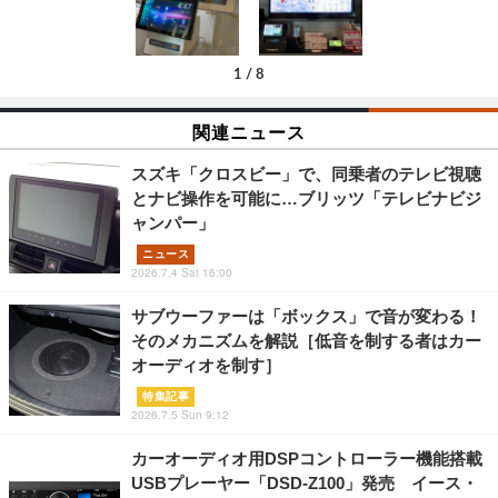
1
/
8
関連ニュース
スズキ「クロスビー」で、同乗者のテレビ視聴
とナビ操作を可能に…ブリッツ「テレビナビジ
ャンパー」
ニュース
2026.7.4 Sat 16:00
サブウーファーは「ボックス」で音が変わる！
そのメカニズムを解説［低音を制する者はカー
オーディオを制す］
特集記事
2026.7.5 Sun 9:12
カーオーディオ用DSPコントローラー機能搭載
USBプレーヤー「DSD-Z100」発売 イース・