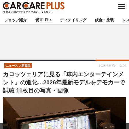
C
L
O
★カーケアプラス認定★
厳選プロショップを地域から探す
S
ショップ紹介
愛車 File
ディテイリング
鈑金・塗装
レ
E
北海道
東北
北関東
南関東
甲信越
北陸
2026.7.6 Mon 12:00
ニュース
新製品
カロッツェリアに見る「車内エンターテインメ
東海
関西
ント」の進化…2026年最新モデルをデモカーで
試聴 11枚目の写真・画像
中国
四国
九州
沖縄
注目の記事