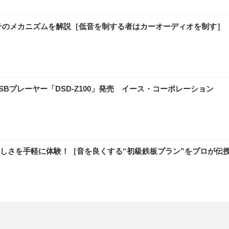
そのメカニズムを解説［低音を制する者はカーオーディオを制す］
Bプレーヤー「DSD-Z100」発売 イース・コーポレーション
しさを手軽に体験！［音を良くする“初級鉄板プラン”をプロが伝