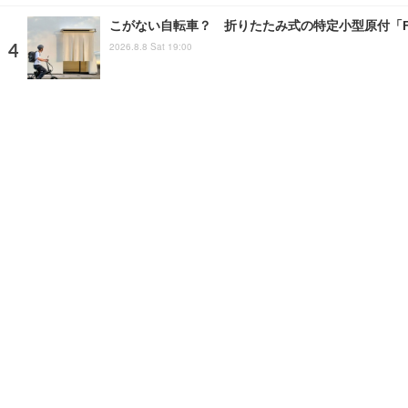
こがない自転車？ 折りたたみ式の特定小型原付「FUTUR
2026.8.8 Sat 19:00
『レヴォーグ』用のHKS「スーパーターボマフラ
2025.3.2 Sun 17:00
注目の話題
ショップレポート
ストップ！不具合修理＆粗悪修
ホーム
›
ニュース
›
新製品
›
記事
›
写真・画像
home