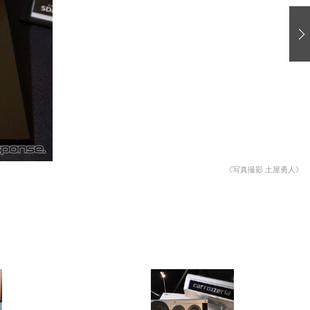
愛車 File
ストップ！不具合修理＆粗悪修理
洗車
コーティング
防錆
ーメーカー「旧車」関連プロジェクト
プロショップ検索
《写真撮影 土屋勇人》
コラム
イベントレポート