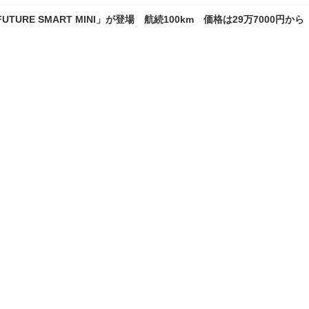
E SMART MINI」が登場 航続100km 価格は29万7000円から
ー」…圧倒的排気効率と普段使いの扱いやすさが特徴
ランキングをもっと見る
理
愛車 File
クルマの疑問Q＆A
自動車豆知識
TOP
X
Facebook