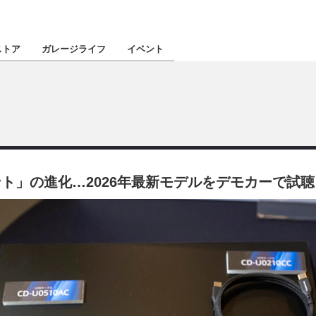
認定★
厳選プロショ
ストア
ガレージライフ
イベント
東北
南関東
」の進化…2026年最新モデルをデモカーで試聴 
北陸
関西
四国
沖縄