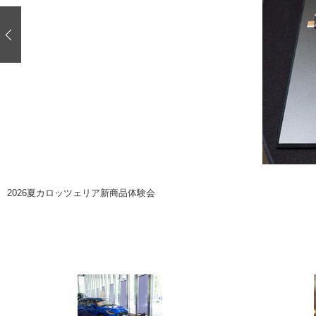
注目の記事
ショップレポート
ディテイリング
自動車豆知識
ディテイリング
鈑金・塗装
鈑金・塗装
ヘッドライト磨き
小キズ直し
特集記事
フィルム・ラッピング
ストップ 不具合修理＆粗悪修理
ショップ紹介
コラム
ショップレポート
レストア
カーメーカー「旧車」関連プロジェク
イベント
2026夏カロッツェリア新商品体験会
インタビュー
イベント告知