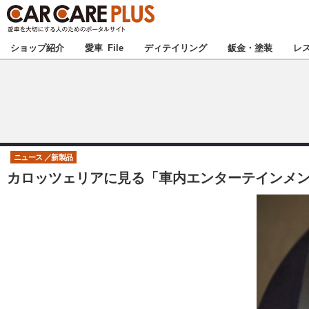
★カーケアプラス
ショップ紹介
愛車 File
ディテイリング
鈑金・塗装
レ
北海道
北関東
ニュース
新製品
カロッツェリアに見る「車内エンターテインメント
甲信越
東海
中国
九州